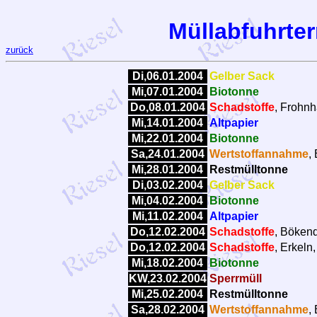
Müllabfuhrter
zurück
Di,06.01.2004
Gelber Sack
Mi,07.01.2004
Biotonne
Do,08.01.2004
Schadstoffe
, Frohnh
Mi,14.01.2004
Altpapier
Mi,22.01.2004
Biotonne
Sa,24.01.2004
Wertstoffannahme
,
Mi,28.01.2004
Restmülltonne
Di,03.02.2004
Gelber Sack
Mi,04.02.2004
Biotonne
Mi,11.02.2004
Altpapier
Do,12.02.2004
Schadstoffe
, Bökend
Do,12.02.2004
Schadstoffe
, Erkeln
Mi,18.02.2004
Biotonne
KW,23.02.2004
Sperrmüll
Mi,25.02.2004
Restmülltonne
Sa,28.02.2004
Wertstoffannahme
,