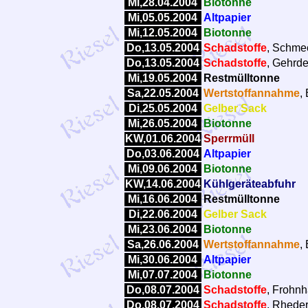
Mi,28.04.2004
Biotonne
Mi,05.05.2004
Altpapier
Mi,12.05.2004
Biotonne
Do,13.05.2004
Schadstoffe
, Schmec
Do,13.05.2004
Schadstoffe
, Gehrde
Mi,19.05.2004
Restmülltonne
Sa,22.05.2004
Wertstoffannahme
,
Di,25.05.2004
Gelber Sack
Mi,26.05.2004
Biotonne
KW,01.06.2004
Sperrmüll
Do,03.06.2004
Altpapier
Mi,09.06.2004
Biotonne
KW,14.06.2004
Kühlgeräteabfuhr
Mi,16.06.2004
Restmülltonne
Di,22.06.2004
Gelber Sack
Mi,23.06.2004
Biotonne
Sa,26.06.2004
Wertstoffannahme
,
Mi,30.06.2004
Altpapier
Mi,07.07.2004
Biotonne
Do,08.07.2004
Schadstoffe
, Frohnh
Do,08.07.2004
Schadstoffe
, Rheder