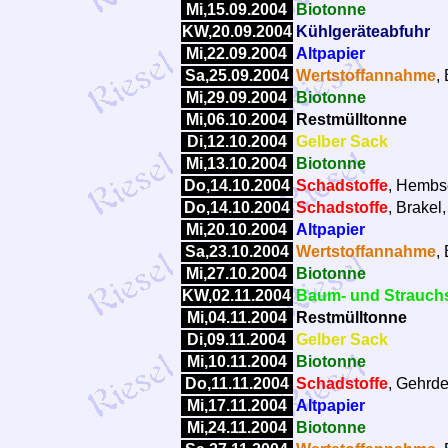
Mi,15.09.2004
Biotonne
KW,20.09.2004
Kühlgeräteabfuhr
Mi,22.09.2004
Altpapier
Sa,25.09.2004
Wertstoffannahme
,
Mi,29.09.2004
Biotonne
Mi,06.10.2004
Restmülltonne
Di,12.10.2004
Gelber Sack
Mi,13.10.2004
Biotonne
Do,14.10.2004
Schadstoffe
, Hembse
Do,14.10.2004
Schadstoffe
, Brakel
Mi,20.10.2004
Altpapier
Sa,23.10.2004
Wertstoffannahme
,
Mi,27.10.2004
Biotonne
KW,02.11.2004
Baum- und Strauchs
Mi,04.11.2004
Restmülltonne
Di,09.11.2004
Gelber Sack
Mi,10.11.2004
Biotonne
Do,11.11.2004
Schadstoffe
, Gehrde
Mi,17.11.2004
Altpapier
Mi,24.11.2004
Biotonne