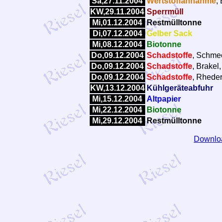
Sa,27.11.2004
Wertstoffannahme
,
KW,29.11.2004
Sperrmüll
Mi,01.12.2004
Restmülltonne
Di,07.12.2004
Gelber Sack
Mi,08.12.2004
Biotonne
Do,09.12.2004
Schadstoffe
, Schme
Do,09.12.2004
Schadstoffe
, Brakel
Do,09.12.2004
Schadstoffe
, Rheder
KW,13.12.2004
Kühlgeräteabfuhr
Mi,15.12.2004
Altpapier
Mi,22.12.2004
Biotonne
Mi,29.12.2004
Restmülltonne
Downloa