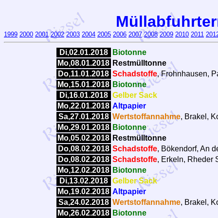
Müllabfuhrter
1999
2000
2001
2002
2003
2004
2005
2006
2007
2008
2009
2010
2011
201
Di,02.01.2018
Biotonne
Mo,08.01.2018
Restmülltonne
Do,11.01.2018
Schadstoffe
, Frohnhausen, Pa
Mo,15.01.2018
Biotonne
Di,16.01.2018
Gelber Sack
Mo,22.01.2018
Altpapier
Sa,27.01.2018
Wertstoffannahme
, Brakel, 
Mo,29.01.2018
Biotonne
Mo,05.02.2018
Restmülltonne
Do,08.02.2018
Schadstoffe
, Bökendorf, An d
Do,08.02.2018
Schadstoffe
, Erkeln, Rheder 
Mo,12.02.2018
Biotonne
Di,13.02.2018
Gelber Sack
Mo,19.02.2018
Altpapier
Sa,24.02.2018
Wertstoffannahme
, Brakel, 
Mo,26.02.2018
Biotonne