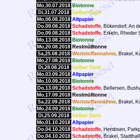
Mo,30.07.2018
Biotonne
Di,31.07.2018
Gelber Sack
Mo,06.08.2018
Altpapier
Do,09.08.2018
Schadstoffe
, Bökendorf, An d
Do,09.08.2018
Schadstoffe
, Erkeln, Rheder 
Mo,13.08.2018
Biotonne
Mo,20.08.2018
Restmülltonne
Sa,25.08.2018
Wertstoffannahme
, Brakel, 
Mo,27.08.2018
Biotonne
Di,28.08.2018
Gelber Sack
Mo,03.09.2018
Altpapier
Mo,10.09.2018
Biotonne
Do,13.09.2018
Schadstoffe
, Bellersen, Bush
Mo,17.09.2018
Restmülltonne
Sa,22.09.2018
Wertstoffannahme
, Brakel, 
Mo,24.09.2018
Biotonne
Di,25.09.2018
Gelber Sack
Mo,01.10.2018
Altpapier
Do,04.10.2018
Schadstoffe
, Hembsen, Parkp
Do,04.10.2018
Schadstoffe
, Brakel, Stadtha