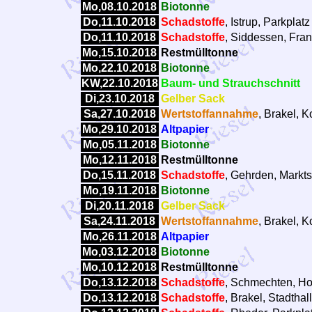
Mo,08.10.2018
Biotonne
Do,11.10.2018
Schadstoffe
, Istrup, Parkplat
Do,11.10.2018
Schadstoffe
, Siddessen, Frank
Mo,15.10.2018
Restmülltonne
Mo,22.10.2018
Biotonne
KW,22.10.2018
Baum- und Strauchschnitt
Di,23.10.2018
Gelber Sack
Sa,27.10.2018
Wertstoffannahme
, Brakel, 
Mo,29.10.2018
Altpapier
Mo,05.11.2018
Biotonne
Mo,12.11.2018
Restmülltonne
Do,15.11.2018
Schadstoffe
, Gehrden, Markts
Mo,19.11.2018
Biotonne
Di,20.11.2018
Gelber Sack
Sa,24.11.2018
Wertstoffannahme
, Brakel, 
Mo,26.11.2018
Altpapier
Mo,03.12.2018
Biotonne
Mo,10.12.2018
Restmülltonne
Do,13.12.2018
Schadstoffe
, Schmechten, Ho
Do,13.12.2018
Schadstoffe
, Brakel, Stadtha