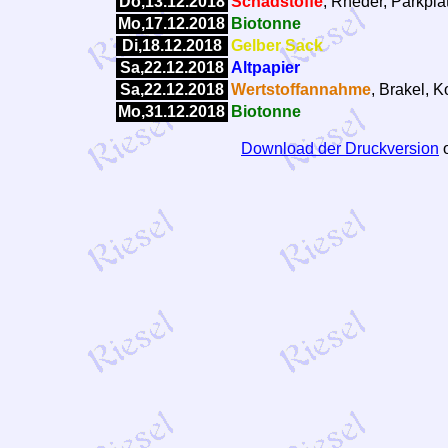
Do,13.12.2018
Schadstoffe
, Rheder, Parkpla
Mo,17.12.2018
Biotonne
Di,18.12.2018
Gelber Sack
Sa,22.12.2018
Altpapier
Sa,22.12.2018
Wertstoffannahme
, Brakel, 
Mo,31.12.2018
Biotonne
Download der Druckversion