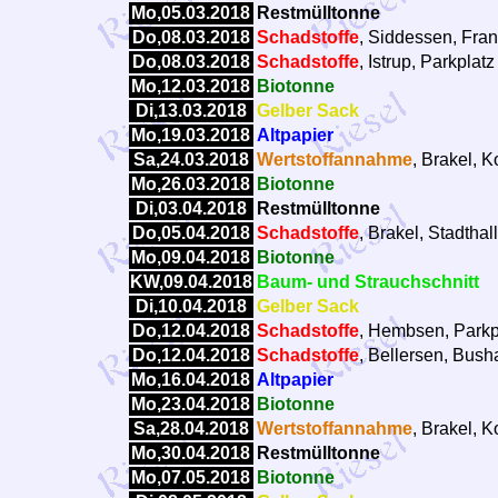
Mo,05.03.2018
Restmülltonne
Do,08.03.2018
Schadstoffe
, Siddessen, Frank
Do,08.03.2018
Schadstoffe
, Istrup, Parkplat
Mo,12.03.2018
Biotonne
Di,13.03.2018
Gelber Sack
Mo,19.03.2018
Altpapier
Sa,24.03.2018
Wertstoffannahme
, Brakel, 
Mo,26.03.2018
Biotonne
Di,03.04.2018
Restmülltonne
Do,05.04.2018
Schadstoffe
, Brakel, Stadtha
Mo,09.04.2018
Biotonne
KW,09.04.2018
Baum- und Strauchschnitt
Di,10.04.2018
Gelber Sack
Do,12.04.2018
Schadstoffe
, Hembsen, Parkp
Do,12.04.2018
Schadstoffe
, Bellersen, Bush
Mo,16.04.2018
Altpapier
Mo,23.04.2018
Biotonne
Sa,28.04.2018
Wertstoffannahme
, Brakel, 
Mo,30.04.2018
Restmülltonne
Mo,07.05.2018
Biotonne