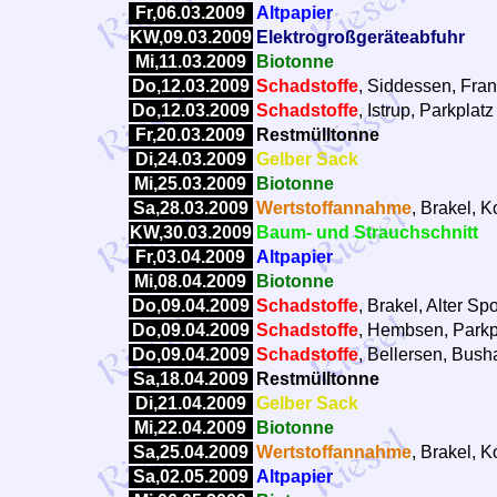
Fr,06.03.2009
Altpapier
KW,09.03.2009
Elektrogroßgeräteabfuhr
Mi,11.03.2009
Biotonne
Do,12.03.2009
Schadstoffe
, Siddessen, Frank
Do,12.03.2009
Schadstoffe
, Istrup, Parkpla
Fr,20.03.2009
Restmülltonne
Di,24.03.2009
Gelber Sack
Mi,25.03.2009
Biotonne
Sa,28.03.2009
Wertstoffannahme
, Brakel, 
KW,30.03.2009
Baum- und Strauchschnitt
Fr,03.04.2009
Altpapier
Mi,08.04.2009
Biotonne
Do,09.04.2009
Schadstoffe
, Brakel, Alter Sp
Do,09.04.2009
Schadstoffe
, Hembsen, Parkp
Do,09.04.2009
Schadstoffe
, Bellersen, Busha
Sa,18.04.2009
Restmülltonne
Di,21.04.2009
Gelber Sack
Mi,22.04.2009
Biotonne
Sa,25.04.2009
Wertstoffannahme
, Brakel, 
Sa,02.05.2009
Altpapier