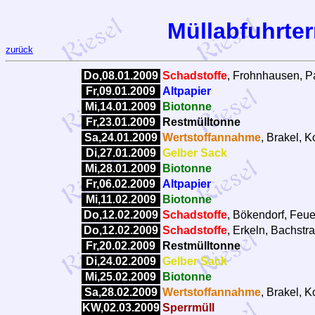
Müllabfuhrter
zurück
Do,08.01.2009
Schadstoffe
, Frohnhausen, Pa
Fr,09.01.2009
Altpapier
Mi,14.01.2009
Biotonne
Fr,23.01.2009
Restmülltonne
Sa,24.01.2009
Wertstoffannahme
, Brakel, 
Di,27.01.2009
Gelber Sack
Mi,28.01.2009
Biotonne
Fr,06.02.2009
Altpapier
Mi,11.02.2009
Biotonne
Do,12.02.2009
Schadstoffe
, Bökendorf, Feu
Do,12.02.2009
Schadstoffe
, Erkeln, Bachstr
Fr,20.02.2009
Restmülltonne
Di,24.02.2009
Gelber Sack
Mi,25.02.2009
Biotonne
Sa,28.02.2009
Wertstoffannahme
, Brakel, 
KW,02.03.2009
Sperrmüll