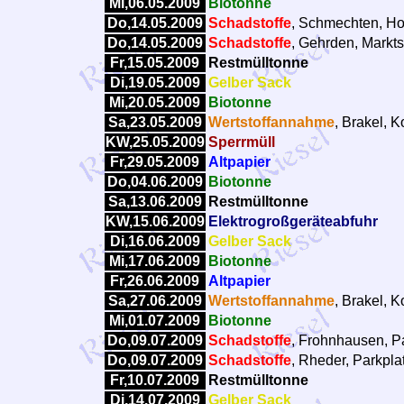
Mi,06.05.2009
Biotonne
Do,14.05.2009
Schadstoffe
, Schmechten, Ho
Do,14.05.2009
Schadstoffe
, Gehrden, Markts
Fr,15.05.2009
Restmülltonne
Di,19.05.2009
Gelber Sack
Mi,20.05.2009
Biotonne
Sa,23.05.2009
Wertstoffannahme
, Brakel, 
KW,25.05.2009
Sperrmüll
Fr,29.05.2009
Altpapier
Do,04.06.2009
Biotonne
Sa,13.06.2009
Restmülltonne
KW,15.06.2009
Elektrogroßgeräteabfuhr
Di,16.06.2009
Gelber Sack
Mi,17.06.2009
Biotonne
Fr,26.06.2009
Altpapier
Sa,27.06.2009
Wertstoffannahme
, Brakel, 
Mi,01.07.2009
Biotonne
Do,09.07.2009
Schadstoffe
, Frohnhausen, Pa
Do,09.07.2009
Schadstoffe
, Rheder, Parkpla
Fr,10.07.2009
Restmülltonne
Di,14.07.2009
Gelber Sack