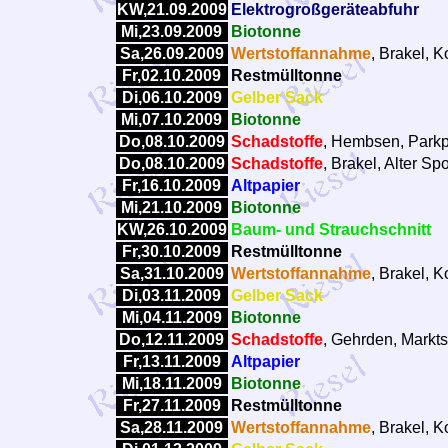
KW,21.09.2009
Elektrogroßgeräteabfuhr
Mi,23.09.2009
Biotonne
Sa,26.09.2009
Wertstoffannahme
, Brakel, 
Fr,02.10.2009
Restmülltonne
Di,06.10.2009
Gelber Sack
Mi,07.10.2009
Biotonne
Do,08.10.2009
Schadstoffe
, Hembsen, Parkp
Do,08.10.2009
Schadstoffe
, Brakel, Alter Sp
Fr,16.10.2009
Altpapier
Mi,21.10.2009
Biotonne
KW,26.10.2009
Baum- und Strauchschnitt
Fr,30.10.2009
Restmülltonne
Sa,31.10.2009
Wertstoffannahme
, Brakel, 
Di,03.11.2009
Gelber Sack
Mi,04.11.2009
Biotonne
Do,12.11.2009
Schadstoffe
, Gehrden, Markts
Fr,13.11.2009
Altpapier
Mi,18.11.2009
Biotonne
Fr,27.11.2009
Restmülltonne
Sa,28.11.2009
Wertstoffannahme
, Brakel, 