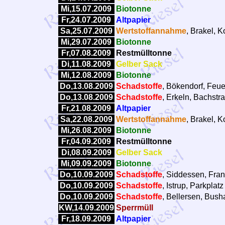
Mi,15.07.2009
Biotonne
Fr,24.07.2009
Altpapier
Sa,25.07.2009
Wertstoffannahme
, Brakel, 
Mi,29.07.2009
Biotonne
Fr,07.08.2009
Restmülltonne
Di,11.08.2009
Gelber Sack
Mi,12.08.2009
Biotonne
Do,13.08.2009
Schadstoffe
, Bökendorf, Feu
Do,13.08.2009
Schadstoffe
, Erkeln, Bachstr
Fr,21.08.2009
Altpapier
Sa,22.08.2009
Wertstoffannahme
, Brakel, 
Mi,26.08.2009
Biotonne
Fr,04.09.2009
Restmülltonne
Di,08.09.2009
Gelber Sack
Mi,09.09.2009
Biotonne
Do,10.09.2009
Schadstoffe
, Siddessen, Frank
Do,10.09.2009
Schadstoffe
, Istrup, Parkpla
Do,10.09.2009
Schadstoffe
, Bellersen, Busha
KW,14.09.2009
Sperrmüll
Fr,18.09.2009
Altpapier