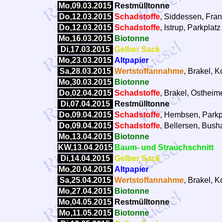
Mo,09.03.2015
Restmülltonne
Do,12.03.2015
Schadstoffe
, Siddessen, Frank
Do,12.03.2015
Schadstoffe
, Istrup, Parkpla
Mo,16.03.2015
Biotonne
Di,17.03.2015
Gelber Sack
Mo,23.03.2015
Altpapier
Sa,28.03.2015
Wertstoffannahme
, Brakel, 
Mo,30.03.2015
Biotonne
Do,02.04.2015
Schadstoffe
, Brakel, Ostheime
Di,07.04.2015
Restmülltonne
Do,09.04.2015
Schadstoffe
, Hembsen, Parkp
Do,09.04.2015
Schadstoffe
, Bellersen, Busha
Mo,13.04.2015
Biotonne
KW,13.04.2015
Baum- und Strauchschnitt
Di,14.04.2015
Gelber Sack
Mo,20.04.2015
Altpapier
Sa,25.04.2015
Wertstoffannahme
, Brakel, 
Mo,27.04.2015
Biotonne
Mo,04.05.2015
Restmülltonne
Mo,11.05.2015
Biotonne