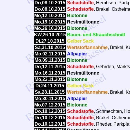
Do,08.10.2015
Schadstoffe
, Hembsen, Parkp
Do,08.10.2015
Schadstoffe
, Brakel, Ostheime
Mo,12.10.2015
Biotonne
Mo,19.10.2015
Restmülltonne
Mo,26.10.2015
Biotonne
KW,26.10.2015
Baum- und Strauchschnitt
Di,27.10.2015
Gelber Sack
Sa,31.10.2015
Wertstoffannahme
, Brakel, 
Mo,02.11.2015
Altpapier
Mo,09.11.2015
Biotonne
Do,12.11.2015
Schadstoffe
, Gehrden, Markts
Mo,16.11.2015
Restmülltonne
Mo,23.11.2015
Biotonne
Di,24.11.2015
Gelber Sack
Sa,28.11.2015
Wertstoffannahme
, Brakel, 
Mo,30.11.2015
Altpapier
Mo,07.12.2015
Biotonne
Do,10.12.2015
Schadstoffe
, Schmechten, Ho
Do,10.12.2015
Schadstoffe
, Brakel, Ostheime
Do,10.12.2015
Schadstoffe
, Rheder, Parkpla