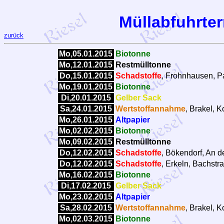
Müllabfuhrter
zurück
Mo,05.01.2015
Biotonne
Mo,12.01.2015
Restmülltonne
Do,15.01.2015
Schadstoffe
, Frohnhausen, Pa
Mo,19.01.2015
Biotonne
Di,20.01.2015
Gelber Sack
Sa,24.01.2015
Wertstoffannahme
, Brakel, 
Mo,26.01.2015
Altpapier
Mo,02.02.2015
Biotonne
Mo,09.02.2015
Restmülltonne
Do,12.02.2015
Schadstoffe
, Bökendorf, An d
Do,12.02.2015
Schadstoffe
, Erkeln, Bachstr
Mo,16.02.2015
Biotonne
Di,17.02.2015
Gelber Sack
Mo,23.02.2015
Altpapier
Sa,28.02.2015
Wertstoffannahme
, Brakel, 
Mo,02.03.2015
Biotonne