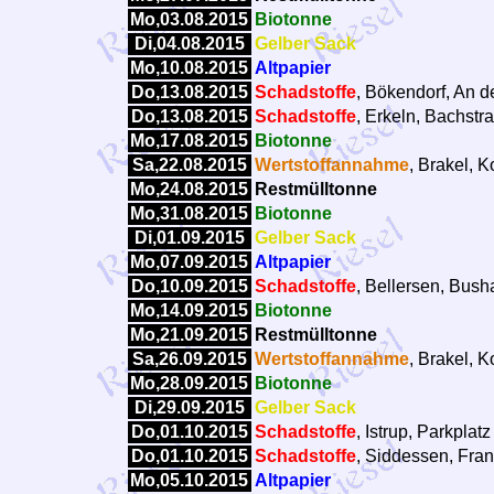
Mo,03.08.2015
Biotonne
Di,04.08.2015
Gelber Sack
Mo,10.08.2015
Altpapier
Do,13.08.2015
Schadstoffe
, Bökendorf, An d
Do,13.08.2015
Schadstoffe
, Erkeln, Bachstr
Mo,17.08.2015
Biotonne
Sa,22.08.2015
Wertstoffannahme
, Brakel, 
Mo,24.08.2015
Restmülltonne
Mo,31.08.2015
Biotonne
Di,01.09.2015
Gelber Sack
Mo,07.09.2015
Altpapier
Do,10.09.2015
Schadstoffe
, Bellersen, Busha
Mo,14.09.2015
Biotonne
Mo,21.09.2015
Restmülltonne
Sa,26.09.2015
Wertstoffannahme
, Brakel, 
Mo,28.09.2015
Biotonne
Di,29.09.2015
Gelber Sack
Do,01.10.2015
Schadstoffe
, Istrup, Parkpla
Do,01.10.2015
Schadstoffe
, Siddessen, Frank
Mo,05.10.2015
Altpapier