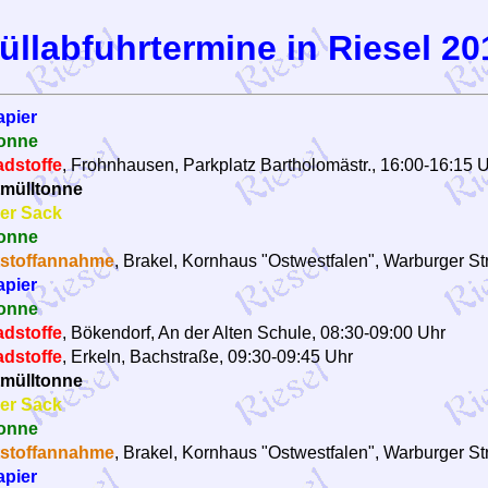
üllabfuhrtermine in Riesel 20
apier
onne
dstoffe
, Frohnhausen, Parkplatz Bartholomästr., 16:00-16:15 
mülltonne
er Sack
onne
stoffannahme
, Brakel, Kornhaus "Ostwestfalen", Warburger Str
apier
onne
dstoffe
, Bökendorf, An der Alten Schule, 08:30-09:00 Uhr
dstoffe
, Erkeln, Bachstraße, 09:30-09:45 Uhr
mülltonne
er Sack
onne
stoffannahme
, Brakel, Kornhaus "Ostwestfalen", Warburger Str
apier