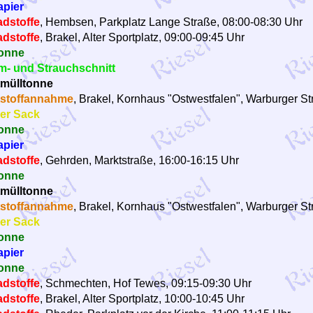
apier
dstoffe
, Hembsen, Parkplatz Lange Straße, 08:00-08:30 Uhr
dstoffe
, Brakel, Alter Sportplatz, 09:00-09:45 Uhr
onne
- und Strauchschnitt
mülltonne
stoffannahme
, Brakel, Kornhaus "Ostwestfalen", Warburger Str
er Sack
onne
apier
dstoffe
, Gehrden, Marktstraße, 16:00-16:15 Uhr
onne
mülltonne
stoffannahme
, Brakel, Kornhaus "Ostwestfalen", Warburger Str
er Sack
onne
apier
onne
dstoffe
, Schmechten, Hof Tewes, 09:15-09:30 Uhr
dstoffe
, Brakel, Alter Sportplatz, 10:00-10:45 Uhr