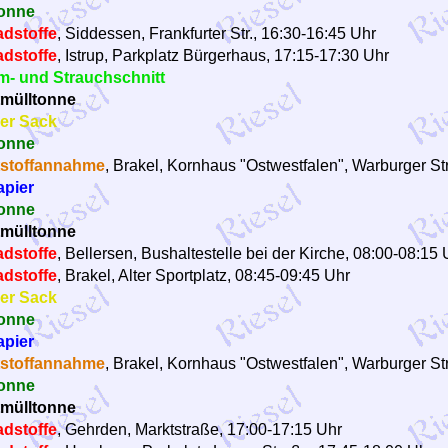
onne
dstoffe
, Siddessen, Frankfurter Str., 16:30-16:45 Uhr
dstoffe
, Istrup, Parkplatz Bürgerhaus, 17:15-17:30 Uhr
- und Strauchschnitt
mülltonne
er Sack
onne
stoffannahme
, Brakel, Kornhaus "Ostwestfalen", Warburger Str
apier
onne
mülltonne
dstoffe
, Bellersen, Bushaltestelle bei der Kirche, 08:00-08:15 
dstoffe
, Brakel, Alter Sportplatz, 08:45-09:45 Uhr
er Sack
onne
apier
stoffannahme
, Brakel, Kornhaus "Ostwestfalen", Warburger Str
onne
mülltonne
dstoffe
, Gehrden, Marktstraße, 17:00-17:15 Uhr