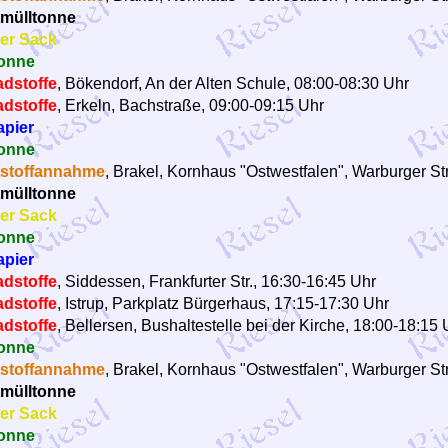
mülltonne
er Sack
onne
dstoffe
, Bökendorf, An der Alten Schule, 08:00-08:30 Uhr
dstoffe
, Erkeln, Bachstraße, 09:00-09:15 Uhr
apier
onne
stoffannahme
, Brakel, Kornhaus "Ostwestfalen", Warburger Str
mülltonne
er Sack
onne
apier
dstoffe
, Siddessen, Frankfurter Str., 16:30-16:45 Uhr
dstoffe
, Istrup, Parkplatz Bürgerhaus, 17:15-17:30 Uhr
dstoffe
, Bellersen, Bushaltestelle bei der Kirche, 18:00-18:15 
onne
stoffannahme
, Brakel, Kornhaus "Ostwestfalen", Warburger Str
mülltonne
er Sack
onne