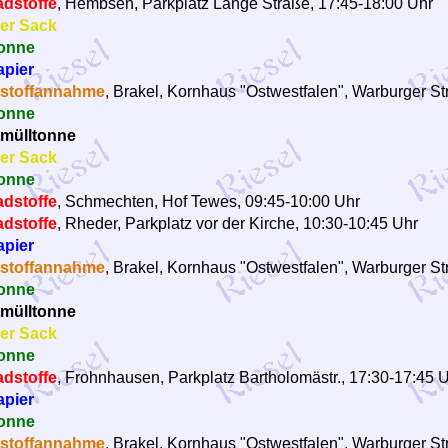
dstoffe
, Hembsen, Parkplatz Lange Straße, 17:45-18:00 Uhr
er Sack
onne
apier
stoffannahme
, Brakel, Kornhaus "Ostwestfalen", Warburger Str
onne
mülltonne
er Sack
onne
dstoffe
, Schmechten, Hof Tewes, 09:45-10:00 Uhr
dstoffe
, Rheder, Parkplatz vor der Kirche, 10:30-10:45 Uhr
apier
stoffannahme
, Brakel, Kornhaus "Ostwestfalen", Warburger Str
onne
mülltonne
er Sack
onne
dstoffe
, Frohnhausen, Parkplatz Bartholomästr., 17:30-17:45 
apier
onne
stoffannahme
, Brakel, Kornhaus "Ostwestfalen", Warburger Str